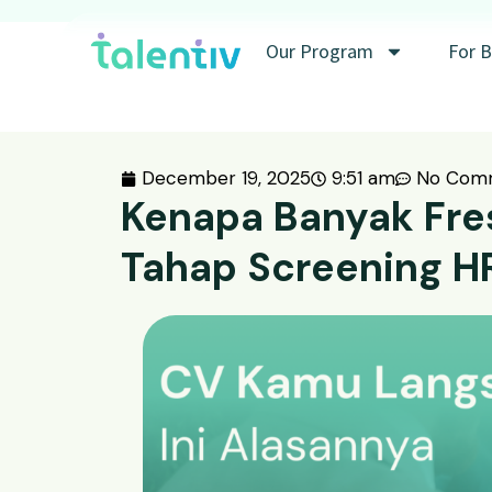
Our Program
For B
December 19, 2025
9:51 am
No Com
Kenapa Banyak Fre
Tahap Screening H