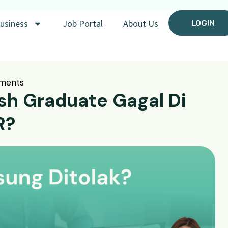
LOGIN
usiness
Job Portal
About Us
ments
sh Graduate Gagal Di
R?