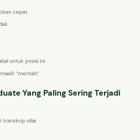
cokan cepat
dak
l untuk posisi ini
u masih “mentah”
uate Yang Paling Sering Terjadi
ranskrip nilai: