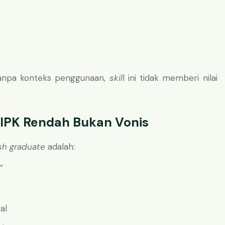
Tanpa konteks penggunaan,
skil
l ini tidak memberi nilai
 IPK Rendah Bukan Vonis
sh graduate
adalah:
”
al