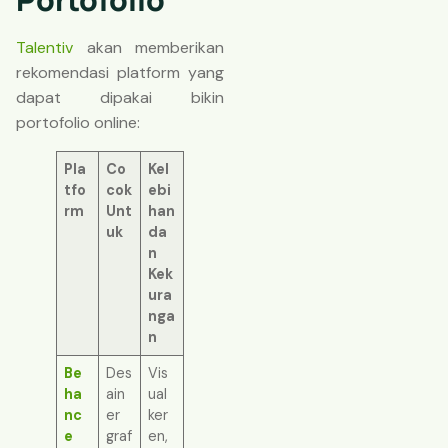
Talentiv
akan memberikan
rekomendasi platform yang
dapat dipakai bikin
portofolio online:
Pla
Co
Kel
tfo
cok
ebi
rm
Unt
han
uk
da
n
Kek
ura
nga
n
Be
Des
Vis
ha
ain
ual
nc
er
ker
e
graf
en,