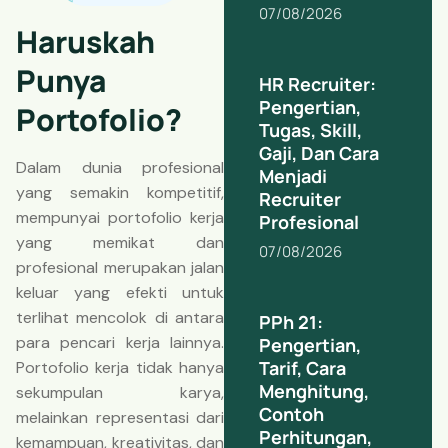
07/08/2026
Haruskah
Punya
HR Recruiter:
Pengertian,
Portofolio?
Tugas, Skill,
Gaji, Dan Cara
Dalam dunia profesional
Menjadi
yang semakin kompetitif,
Recruiter
mempunyai portofolio kerja
Profesional
yang memikat dan
07/08/2026
profesional merupakan jalan
keluar yang efekti untuk
terlihat mencolok di antara
PPh 21:
para pencari kerja lainnya.
Pengertian,
Tarif, Cara
Portofolio kerja tidak hanya
Menghitung,
sekumpulan karya,
Contoh
melainkan representasi dari
Perhitungan,
kemampuan, kreativitas, dan