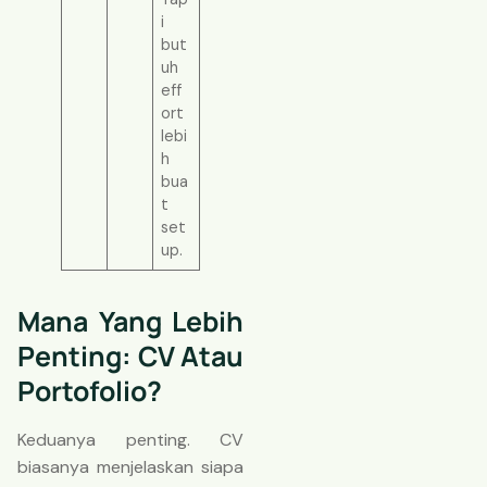
i
but
uh
eff
ort
lebi
h
bua
t
set
up.
Mana Yang Lebih
Penting: CV Atau
Portofolio?
Keduanya penting. CV
biasanya menjelaskan siapa