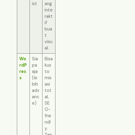
ist
ang
inte
rakt
if
bua
t
visu
al.
Wo
Sia
Bisa
rdP
pa
kus
res
aja
to
s
(le
mis
bih
asi
adv
tot
anc
al,
e)
SE
O-
frie
ndl
y.
Tap