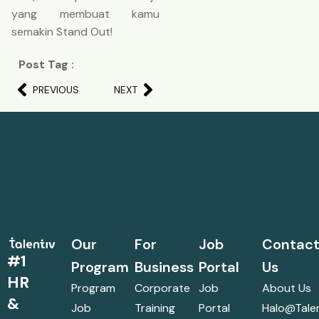
yang membuat kamu
semakin Stand Out!
Post Tag :
PREVIOUS
NEXT
Our
For
Job
Contac
#1
Program
Business
Portal
Us
HR
Program
Corporate
Job
About Us
&
Job
Training
Portal
Halo@talen