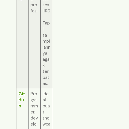
pro
ses
fesi
HRD
.
Tap
i
ta
mpi
lann
ya
aga
k
ter
bat
as.
Git
Pro
Ide
Hu
gra
al
b
mm
bua
er,
t
dev
sho
elo
wca