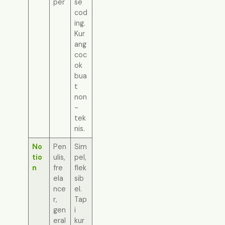
per
se
cod
ing.
Kur
ang
coc
ok
bua
t
non
-
tek
nis.
No
Pen
Sim
tio
ulis,
pel,
n
fre
flek
ela
sib
nce
el.
r,
Tap
gen
i
eral
kur