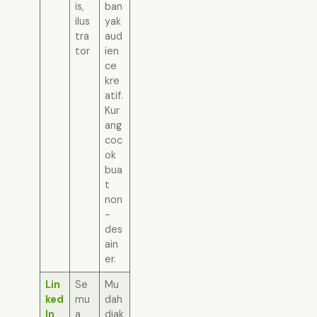
is,
ban
ilus
yak
tra
aud
tor
ien
ce
kre
atif.
Kur
ang
coc
ok
bua
t
non
-
des
ain
er.
Lin
Se
Mu
ked
mu
dah
In
a
diak