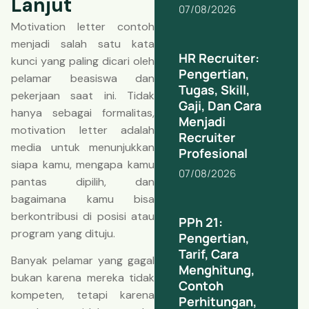
Lanjut
07/08/2026
Motivation letter contoh
menjadi salah satu kata
HR Recruiter:
kunci yang paling dicari oleh
Pengertian,
pelamar beasiswa dan
Tugas, Skill,
pekerjaan saat ini. Tidak
Gaji, Dan Cara
hanya sebagai formalitas,
Menjadi
motivation letter adalah
Recruiter
media untuk menunjukkan
Profesional
siapa kamu, mengapa kamu
07/08/2026
pantas dipilih, dan
bagaimana kamu bisa
berkontribusi di posisi atau
PPh 21:
program yang dituju.
Pengertian,
Tarif, Cara
Banyak pelamar yang gagal
Menghitung,
bukan karena mereka tidak
Contoh
kompeten, tetapi karena
Perhitungan,