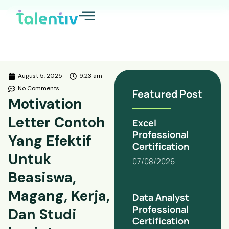
August 5, 2025
9:23 am
No Comments
Featured Post
Motivation
Letter Contoh
Excel
Professional
Yang Efektif
Certification
Untuk
07/08/2026
Beasiswa,
Magang, Kerja,
Data Analyst
Professional
Dan Studi
Certification