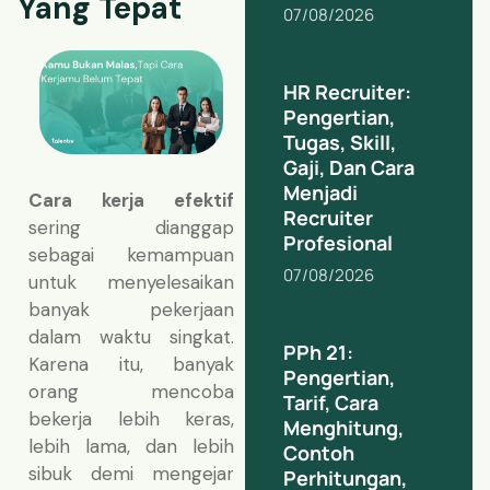
Yang Tepat
07/08/2026
HR Recruiter:
Pengertian,
Tugas, Skill,
Gaji, Dan Cara
Menjadi
Cara kerja efektif
Recruiter
sering dianggap
Profesional
sebagai kemampuan
07/08/2026
untuk menyelesaikan
banyak pekerjaan
dalam waktu singkat.
PPh 21:
Karena itu, banyak
Pengertian,
orang mencoba
Tarif, Cara
bekerja lebih keras,
Menghitung,
lebih lama, dan lebih
Contoh
sibuk demi mengejar
Perhitungan,