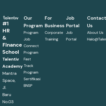
Our
For
Job
Contac
#1
Program
Business
Portal
Us
HR
Program
Corporate
Job
About Us
&
Job
Training
Portal
Halo@talen
Finance
Connect
School
Program
Talentiv
Fast
Track
Academy
Program
Mantra
Sertifikasi
Space,
BNSP
Jl.
Baru
No.03