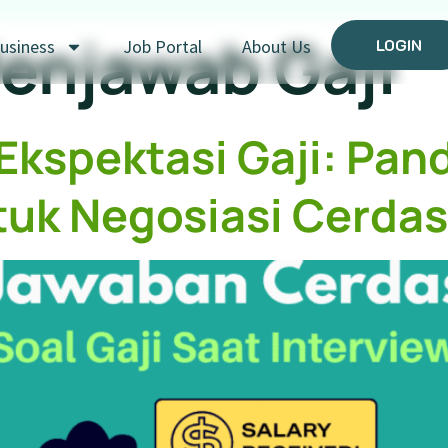
enjawab Gaji
LOGIN
usiness
Job Portal
About Us
Ekspektasi Gaji: Pa
uk Negosiasi Cerdas 