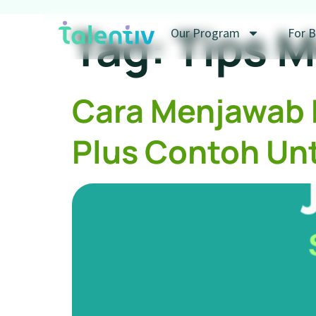
Tag:
Tips M
Our Program
For B
Cara Menjawab 
Plus Contoh Unt