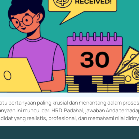
satu pertanyaan paling krusial dan menantang dalam proses
anyaan ini muncul dari HRD. Padahal, jawaban Anda terhada
dat yang realistis, profesional, dan memahami nilai diriny