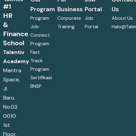
#1
Program
Business
Portal
Us
HR
Program
Corporate
Job
About Us
&
Job
Training
Portal
Halo@talen
Finance
Connect
School
Program
Talentiv
Fast
Track
Academy
Program
Mantra
Sertifikasi
Space,
BNSP
Jl.
Baru
No.03
0010
1st
Floor,