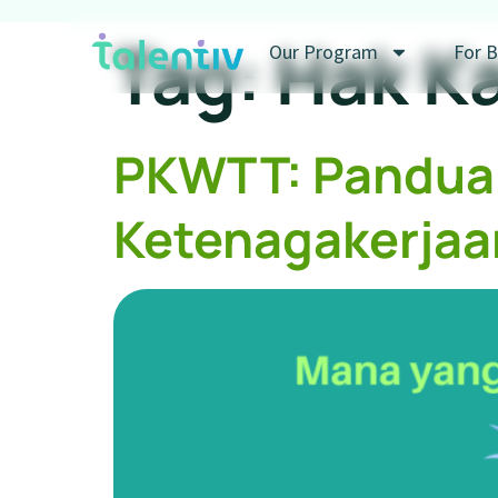
Tag:
Hak K
Our Program
For B
PKWTT: Panduan
Ketenagakerjaa