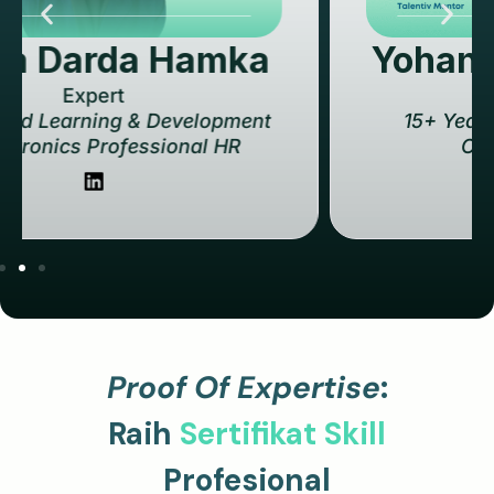
UMKM, Nasional, Multinasional.
Yohana Intan Naulina
Expert
15+ Years HR Strategic Expert &
Certified HR Trainer
Proof Of Expertise
:
Raih
Sertifikat Skill
Profesional