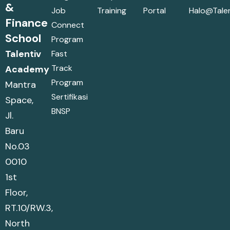
&
Job
Training
Portal
Halo@talen
Finance
Connect
School
Program
Talentiv
Fast
Track
Academy
Program
Mantra
Sertifikasi
Space,
BNSP
Jl.
Baru
No.03
0010
1st
Floor,
RT.10/RW.3,
North