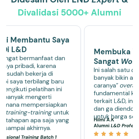
Divalidasi 5000+ Alumni
Membuka Wawasan Dan
Sangat
Worth It
Ini salah satu
course
paling bikin
banyak bikin aku ngomong “oh gitu ya
caranya”
overall
mantep banget buat
fundamental kamu pede belajar
terkait L&D, ini
review
no perez yaaa,
dan ga diendorse. sangat
worth it
untuk harga segitu mah.
Hilmi A.K
Alumni
L&D Professional Training Batch 1