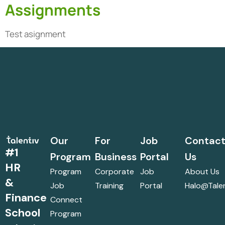
Assignments
Test asignment
Our
For
Job
Contac
#1
Program
Business
Portal
Us
HR
Program
Corporate
Job
About Us
&
Job
Training
Portal
Halo@talen
Finance
Connect
School
Program