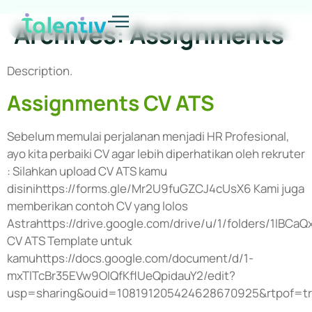
Archives:
Assignments
Description.
Assignments CV ATS
Sebelum memulai perjalanan menjadi HR Profesional,
ayo kita perbaiki CV agar lebih diperhatikan oleh rekruter
: Silahkan upload CV ATS kamu
disinihttps://forms.gle/Mr2U9fuGZCJ4cUsX6 Kami juga
memberikan contoh CV yang lolos
Astrahttps://drive.google.com/drive/u/1/folders/1lB
CV ATS Template untuk
kamuhttps://docs.google.com/document/d/1-
mxTlTcBr35EVw9OIQfKflUeQpidauY2/edit?
usp=sharing&ouid=108191205424628670925&rtpof=t