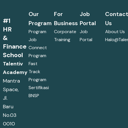
Our
For
Job
Contac
#1
Program
Business
Portal
Us
HR
Program
Corporate
Job
About Us
&
Job
Training
Portal
Halo@talen
Finance
Connect
School
Program
Talentiv
Fast
Track
Academy
Program
Mantra
Sertifikasi
Space,
BNSP
Jl.
Baru
No.03
0010