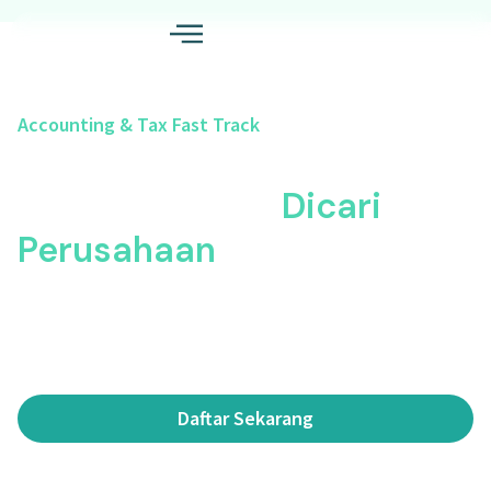
Accounting & Tax Fast Track
Belajar Skill Accounting &
Tax Yang Paling
Dicari
Perusahaan
Program 7 sesi intensif berbasis praktik untuk
menguasai dasar akuntansi,
cost accounting
,
perpajakan, laporan keuangan, dan arus kas,
lengkap dengan
project
portfolio siap kerja.
Daftar Sekarang
Konsultasi Via Whatsapp