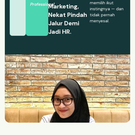
memilih ikut
Professional
Marketing,
instingnya — dan
Nekat Pindah
tidak pernah
menyesal.
Jalur Demi
Jadi HR.
Karina Intan
HR • Perusahaan Manufaktur Multinasional