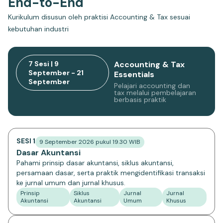
End-to-End
Kurikulum disusun oleh praktisi Accounting & Tax sesuai
kebutuhan industri
7 Sesi | 9
Accounting & Tax
September - 21
Essentials
September
Pelajari accounting dan
tax melalui pembelajaran
berbasis praktik
SESI 1
9 September 2026 pukul 19.30 WIB
Dasar Akuntansi
Pahami prinsip dasar akuntansi, siklus akuntansi,
persamaan dasar, serta praktik mengidentifikasi transaksi
ke jurnal umum dan jurnal khusus.
Prinsip
Siklus
Jurnal
Jurnal
Akuntansi
Akuntansi
Umum
Khusus