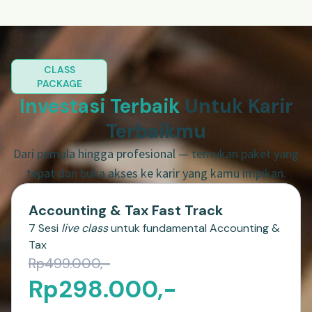
CLASS
PACKAGE
Investasi Terbaik
Untuk Karir
Terbaikmu
Dari pemula hingga profesional — temukan paket yang
tepat dan buka akses ke karir yang kamu impikan.
Accounting & Tax Fast Track
7 Sesi
live class
untuk fundamental Accounting &
Tax
Rp499.000,-
Rp298.000,-