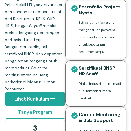
Pelajari skill HR yang digunakan
Portofolio Project
perusahaan setiap hari, mulai
Nyata
dari Rekrutmen, KPI & OKR,
Setiap latihan langsung
HRIS, hingga
Payroll
melalui
menghasilkan portofolio
praktik langsung dan
project
profesional yang relevan
berbasis dunia kerja.
untuk kebutuhan
Bangun portofolio, raih
rekrutmen kerja.
sertifikasi BNSP, dan dapatkan
pengalaman magang untuk
Sertifikasi BNSP
memperkuat CV serta
HR Staff
meningkatkan peluang
berkarier di bidang Human
Diakui industri dan menjadi
Resources
nilai tambah di mata
Lihat Kurikulum
perekrut.
Tanya Program
Career Mentoring
& Job Support
3
Bimbingan karier langsung