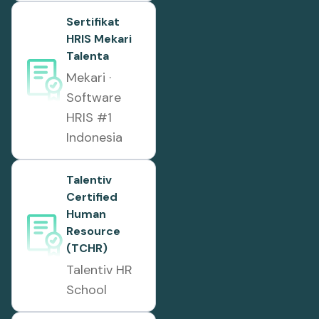
Sertifikat
HRIS Mekari
Talenta
Mekari ·
Software
HRIS #1
Indonesia
Talentiv
Certified
Human
Resource
(TCHR)
Talentiv HR
School