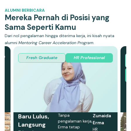
ALUMNI BERBICARA
Mereka Pernah di Posisi yang
Sama Seperti Kamu
Dari nol pengalaman hingga diterima kerja, ini kisah nyata
alumni
Mentoring Career Acceleration Program
.
nya
Fresh Graduate
HR Professional
F
—
P
Baru Lulus,
Tanpa
Zunaida
pengalaman kerja,
Erma
Jy
Langsung
Erma tetap
HR
HR