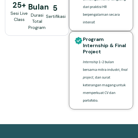
25+
Bulan
5
dari praktisi HR
Sesi Live
berpengalaman secara
Durasi
Sertifikasi
Class
Total
intensif.
Program
Program
Internship & Final
Project
Internship
1–2 bulan
bersama mitra industri,
final
project
, dan surat
keterangan magang untuk
memperkuat CV dan
portofolio.