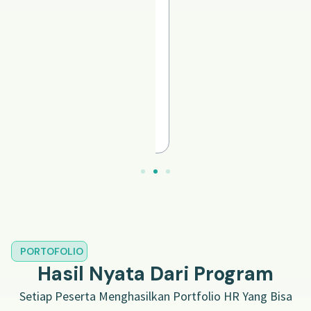
bermanfaat.
Shinta
Ifanka
Alumni
Mentoring
Career
Acceleration
HR
PORTOFOLIO
Hasil Nyata Dari Program
Setiap Peserta Menghasilkan Portfolio HR Yang Bisa