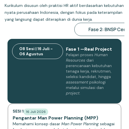
Kurikulum disusun oleh praktisi HR aktif berdasarkan kebutuhan
nyata perusahaan Indonesia, dengan fokus pada keterampilan
yang langsung dapat diterapkan di dunia kerja.
Fase 1: Real Project
Fase 2: BNSP Certi
08 Sesi | 16 Juli -
Fase 1 —Real Project
06 Agustus
Pelajari proses
Human
Resources
dari
perencanaan kebutuhan
tenaga kerja, rekrutmen,
seleksi kandidat, hingga
assessment
psikologi
melalui simulasi dan
project
.
SESI 1
16 Juli 2026
Pengantar Man Power Planning (MPP)
Memahami konsep dasar
Man Power Planning
sebagai