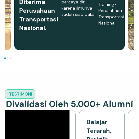
Diterima
percaya diri —
Training •
karena ilmunya
Perusahaan
Perusahaan
sudah siap pakai.
Transportasi
Transportasi
Nasional
Nasional.
TESTIMONI
Divalidasi Oleh 5.000+ Alumni
jar Di
Dari
Belajar
B
entiv
Belajar Ke
Terarah,
T