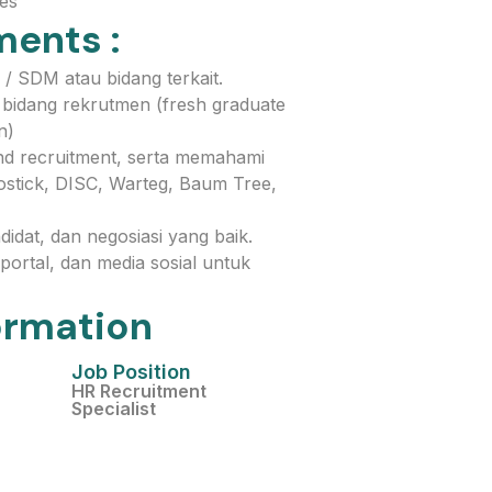
es
ments :
/ SDM atau bidang terkait.
i bidang rekrutmen (fresh graduate
n)
end recruitment, serta memahami
Kostick, DISC, Warteg, Baum Tree,
idat, dan negosiasi yang baik.
portal, dan media sosial untuk
ormation
Job Position
HR Recruitment
Specialist