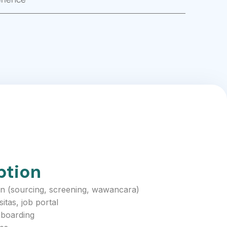
ption
n (sourcing, screening, wawancara)
itas, job portal
nboarding