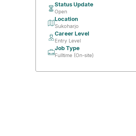
Status Update
Open
Location
Sukoharjo
Career Level
Entry Level
Job Type
Fulltime (On-site)