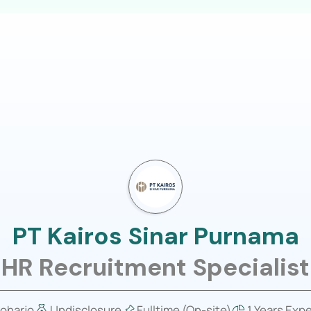
LOGIN
usiness
Job Portal
About Us
PT Kairos Sinar Purnama
HR Recruitment Specialist
oharjo
Undisclosure
Fulltime (On-site)
1 Years Exp