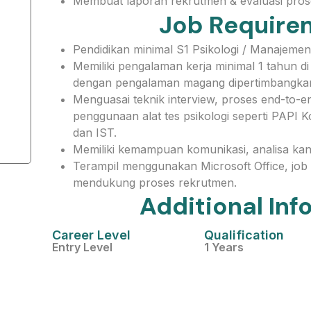
Membuat laporan rekrutmen & evaluasi pros
Job Require
Pendidikan minimal S1 Psikologi / Manajemen 
Memiliki pengalaman kerja minimal 1 tahun d
dengan pengalaman magang dipertimbangka
Menguasai teknik interview, proses end-to-
penggunaan alat tes psikologi seperti PAPI 
dan IST.
Memiliki kemampuan komunikasi, analisa kand
Terampil menggunakan Microsoft Office, job 
mendukung proses rekrutmen.
Additional Inf
Career Level
Qualification
Entry Level
1 Years